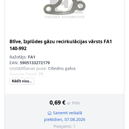
Blīve, Izplūdes gāzu recirkulācijas vārsts
FA1
140-992
Ražotājs:
FA1
EAN:
5905133272179
Uzstādīšanas puse
:
Cilindru galva
Garums [mm]
:
73
Rādīt visu...
0,69 €
ar PVN
Saņemt veikalā
piektdien, 07.08.2026
Pieejams:
1