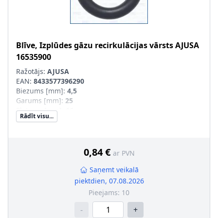
Blīve, Izplūdes gāzu recirkulācijas vārsts
AJUSA
16535900
Ražotājs:
AJUSA
EAN:
8433577396290
Biezums [mm]
:
4,5
Garums [mm]
:
25
Platums [mm]
:
16
Rādīt visu...
0,84 €
ar PVN
Saņemt veikalā
piektdien, 07.08.2026
Pieejams:
10
-
+