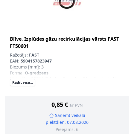
Blīve, Izplūdes gāzu recirkulācijas vārsts
FAST
FT50601
Ražotājs:
FAST
EAN:
5904157823947
Biezums [mm]
:
3
Forma
:
O-gredzens
Materiāls
:
EPDM (Ethylen-Propylen-Dien-Kautschuk)
Rādīt visu...
Iekšējais diametrs [mm]
:
19
Ārējais diametrs [mm]
:
25
0,85 €
ar PVN
Saņemt veikalā
piektdien, 07.08.2026
Pieejams:
6