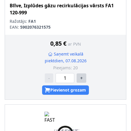
Blīve, Izplūdes gāzu recirkulācijas vārsts
FA1
120-999
Ražotājs:
FA1
EAN:
5902076321575
0,85 €
ar PVN
Saņemt veikalā
piektdien, 07.08.2026
Pieejams:
20
-
+
Pievienot grozam