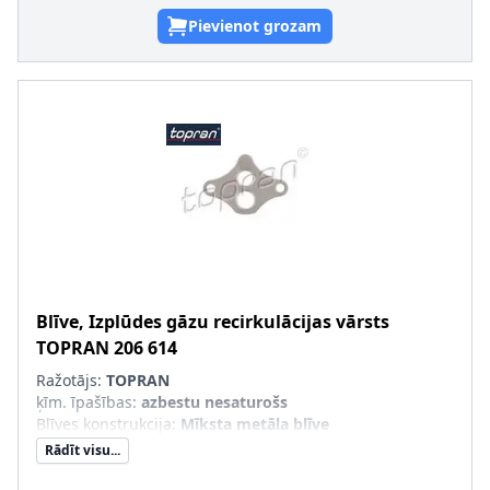
Pievienot grozam
Blīve, Izplūdes gāzu recirkulācijas vārsts
TOPRAN
206 614
Ražotājs:
TOPRAN
ķīm. īpašības
:
azbestu nesaturošs
Blīves konstrukcija
:
Mīksta metāla blīve
Rādīt visu...