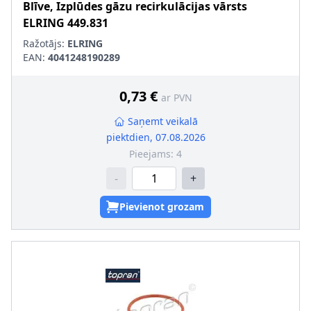
Blīve, Izplūdes gāzu recirkulācijas vārsts
ELRING
449.831
Ražotājs:
ELRING
EAN:
4041248190289
0,73 €
ar PVN
Saņemt veikalā
piektdien, 07.08.2026
Pieejams:
4
-
+
Pievienot grozam