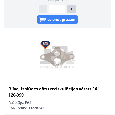
-
+
Pievienot grozam
Blīve, Izplūdes gāzu recirkulācijas vārsts
FA1
120-990
Ražotājs:
FA1
EAN:
5905133228343