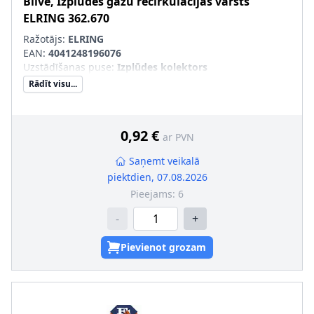
Blīve, Izplūdes gāzu recirkulācijas vārsts
ELRING
362.670
Ražotājs:
ELRING
EAN:
4041248196076
Uzstādīšanas puse
:
Izplūdes kolektors
Rādīt visu...
0,92 €
ar PVN
Saņemt veikalā
piektdien, 07.08.2026
Pieejams:
6
-
+
Pievienot grozam