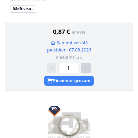
Platums [mm]
:
46
Rādīt visu...
0,87 €
ar PVN
Saņemt veikalā
piektdien, 07.08.2026
Pieejams:
26
-
+
Pievienot grozam