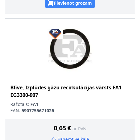
Pievienot grozam
Blīve, Izplūdes gāzu recirkulācijas vārsts
FA1
EG3300-907
Ražotājs:
FA1
EAN:
5907755671026
0,65 €
ar PVN
Saņemt veikalā