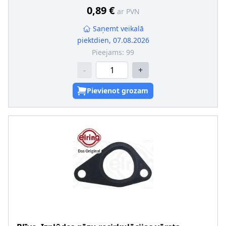
0,89 €
ar PVN
Saņemt veikalā
piektdien, 07.08.2026
Pieejams:
99
-
+
Pievienot grozam