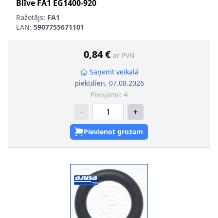
Blīve
FA1
EG1400-920
Ražotājs:
FA1
EAN:
5907755671101
0,84 €
ar PVN
Saņemt veikalā
piektdien, 07.08.2026
Pieejams:
4
-
+
Pievienot grozam