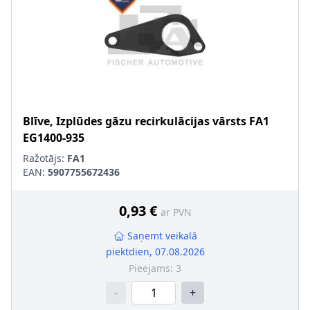
Blīve, Izplūdes gāzu recirkulācijas vārsts
FA1
EG1400-935
Ražotājs:
FA1
EAN:
5907755672436
0,93 €
ar PVN
Saņemt veikalā
piektdien, 07.08.2026
Pieejams:
3
-
+