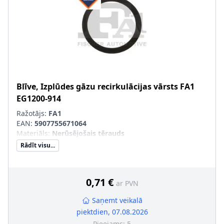
Blīve, Izplūdes gāzu recirkulācijas vārsts
FA1
EG1200-914
Ražotājs:
FA1
EAN:
5907755671064
Materiāls
:
Nerūsējošais tērauds
Rādīt visu...
0,71 €
ar PVN
Saņemt veikalā
piektdien, 07.08.2026
Pieejams:
5