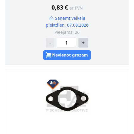
0,83 €
ar PVN
Saņemt veikalā
piektdien, 07.08.2026
Pieejams:
26
-
+
Pievienot grozam