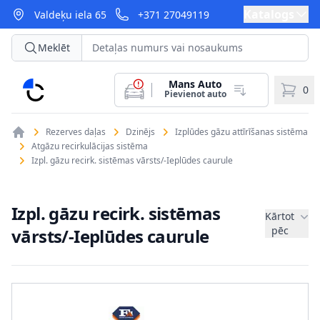
Katalogs
Valdeķu iela 65
+371 27049119
Meklēt
Mans Auto
CarParts
0
Pievienot auto
Rezerves daļas
Dzinējs
Izplūdes gāzu attīrīšanas sistēma
Atgāzu recirkulācijas sistēma
Izpl. gāzu recirk. sistēmas vārsts/-Ieplūdes caurule
Izpl. gāzu recirk. sistēmas
Kārtot
pēc
vārsts/-Ieplūdes caurule