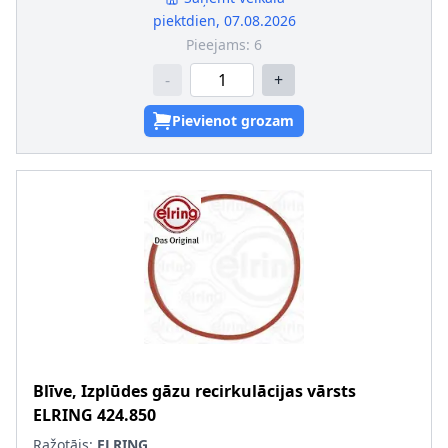
piektdien, 07.08.2026
Pieejams:
6
-
+
Pievienot grozam
Blīve, Izplūdes gāzu recirkulācijas vārsts
ELRING
424.850
Ražotājs:
ELRING