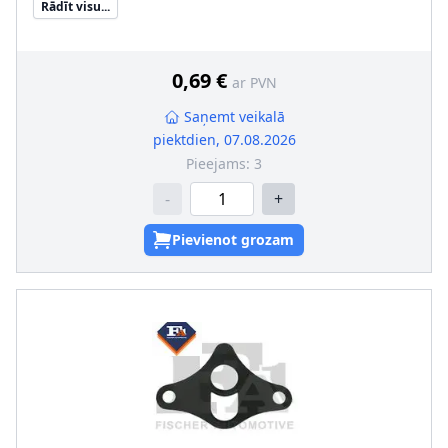
Rādīt visu...
0,69 €
ar PVN
Saņemt veikalā
piektdien, 07.08.2026
Pieejams:
3
-
+
Pievienot grozam