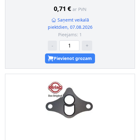
0,71 €
ar PVN
Saņemt veikalā
piektdien, 07.08.2026
Pieejams:
1
-
+
Pievienot grozam