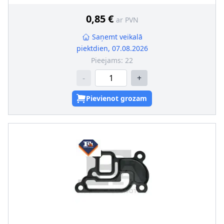
0,85 €
ar PVN
Saņemt veikalā
piektdien, 07.08.2026
Pieejams:
22
-
+
Pievienot grozam