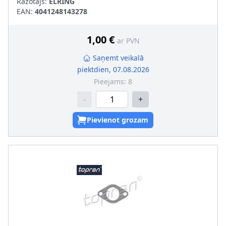
Ražotājs:
ELRING
EAN:
4041248143278
1,00 €
ar PVN
Saņemt veikalā
piektdien, 07.08.2026
Pieejams:
8
-
+
Pievienot grozam