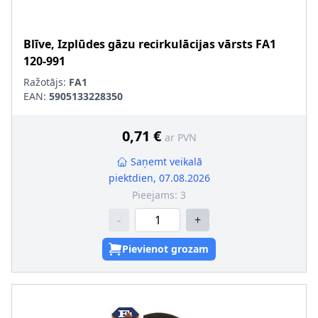
Blīve, Izplūdes gāzu recirkulācijas vārsts
FA1
120-991
Ražotājs:
FA1
EAN:
5905133228350
0,71 €
ar PVN
Saņemt veikalā
piektdien, 07.08.2026
Pieejams:
3
-
+
Pievienot grozam