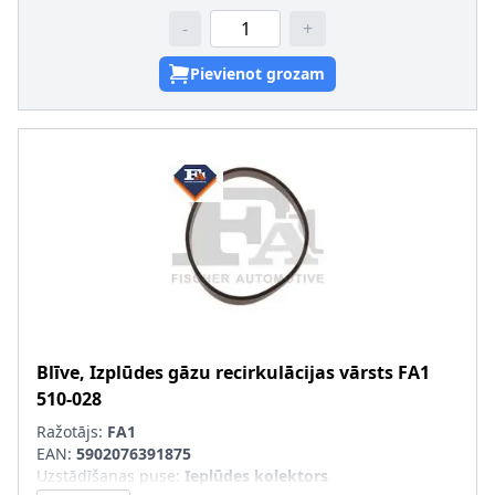
-
+
Pievienot grozam
Blīve, Izplūdes gāzu recirkulācijas vārsts
FA1
510-028
Ražotājs:
FA1
EAN:
5902076391875
Uzstādīšanas puse
:
Ieplūdes kolektors