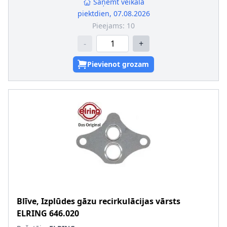
Saņemt veikalā
piektdien, 07.08.2026
Pieejams:
10
-
+
Pievienot grozam
Blīve, Izplūdes gāzu recirkulācijas vārsts
ELRING
646.020