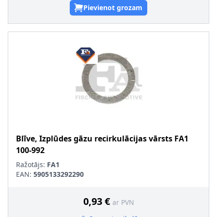
Pievienot grozam
Blīve, Izplūdes gāzu recirkulācijas vārsts
FA1
100-992
Ražotājs:
FA1
EAN:
5905133292290
0,93 €
ar PVN