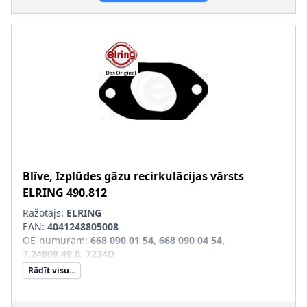
Blīve, Izplūdes gāzu recirkulācijas vārsts
ELRING
490.812
Ražotājs:
ELRING
EAN:
4041248805008
OE-numuram
:
668 090 01 54, 668 090 04 54,
7.24809.49.0, 7234D
Rādīt visu...