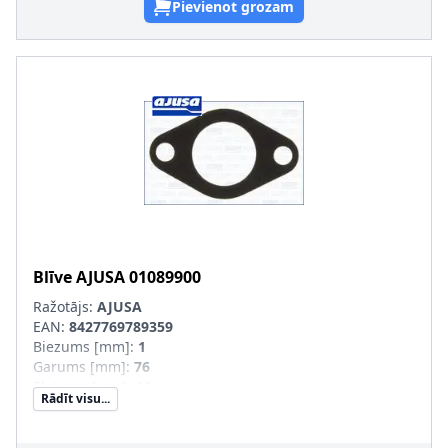
Pievienot grozam
Blīve
AJUSA
01089900
Ražotājs:
AJUSA
EAN:
8427769789359
Biezums [mm]
:
1
Garums [mm]
:
76
Platums [mm]
:
46
Rādīt visu...