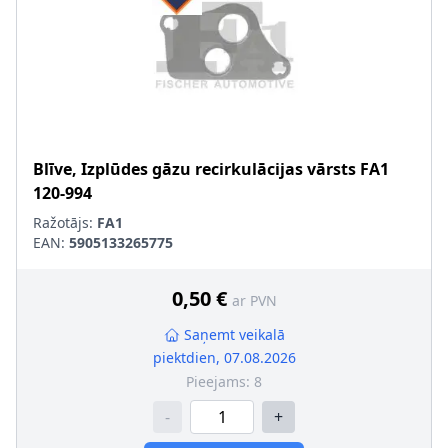
Blīve, Izplūdes gāzu recirkulācijas vārsts
FA1
120-994
Ražotājs:
FA1
EAN:
5905133265775
0,50 €
ar PVN
Saņemt veikalā
piektdien, 07.08.2026
Pieejams:
8
-
+