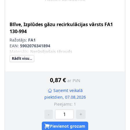
Blīve, Izplūdes gāzu recirkulācijas vārsts
FA1
130-994
Ražotājs:
FA1
EAN:
5902076341894
Materiāls
:
Nerūsējošais tērauds
Rādīt visu...
0,87 €
ar PVN
Saņemt veikalā
piektdien, 07.08.2026
Pieejams:
1
-
+
Pievienot grozam