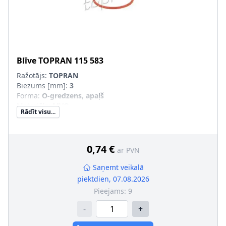
Blīve
TOPRAN
115 583
Ražotājs:
TOPRAN
Biezums [mm]
:
3
Forma
:
O-gredzens, apaļš
Materiāls
:
MVQ
Rādīt visu...
Iekšējais diametrs [mm]
:
55
Ārējais diametrs [mm]
:
61
0,74 €
ar PVN
Saņemt veikalā
piektdien, 07.08.2026
Pieejams:
9
-
+