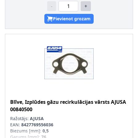
-
+
Pievienot grozam
Blīve, Izplūdes gāzu recirkulācijas vārsts
AJUSA
00840500
Ražotājs:
AJUSA
EAN:
8427769556036
Biezums [mm]
:
0,5
Garums [mm]
:
76