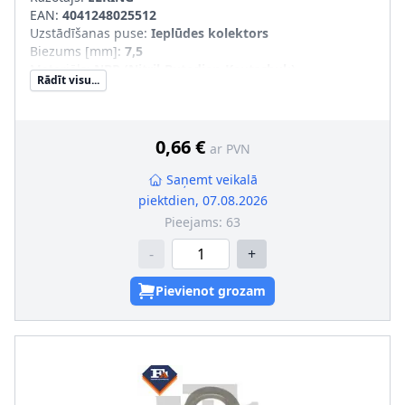
EAN:
4041248025512
Uzstādīšanas puse
:
Ieplūdes kolektors
Biezums [mm]
:
7,5
Materiāls
:
NBR (Nitril-Butadien-Kautschuk)
Rādīt visu...
Iekšējais diametrs [mm]
:
55,8
Ārējais diametrs [mm]
:
59,2
0,66 €
ar PVN
Saņemt veikalā
piektdien, 07.08.2026
Pieejams:
63
-
+
Pievienot grozam